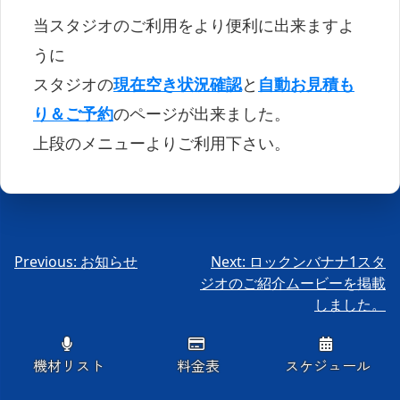
当スタジオのご利用をより便利に出来ますよ
うに
スタジオの
現在空き状況確認
と
自動お見積も
り＆ご予約
のページが出来ました。
上段のメニューよりご利用下さい。
投
Previous:
お知らせ
Next:
ロックンバナナ1スタ
ジオのご紹介ムービーを掲載
稿
しました。
ナ
ビ
ゲ
機材リスト
料金表
スケジュール
ー