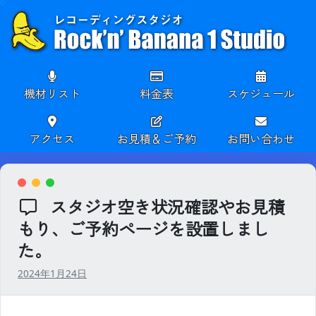
Skip
to
content
機材リスト
料金表
スケジュール
アクセス
お見積＆ご予約
お問い合わせ
スタジオ空き状況確認やお見積
もり、ご予約ページを設置しまし
た。
2024年1月24日