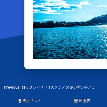
投
Previous:
ロックンバナナ1スタジオの使い方が色々｡
稿
機材リスト
料金表
ナ