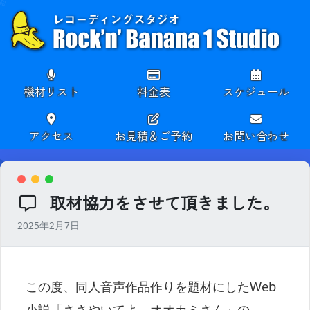
Skip
to
content
機材リスト
料金表
スケジュール
アクセス
お見積＆ご予約
お問い合わせ
取材協力をさせて頂きました。
2025年2月7日
この度、同人音声作品作りを題材にしたWeb
小説「ささやいてよ、オオカミさん」の