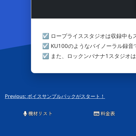
☑ ロープライススタジオは収録中も
☑ KU100のようなバイノーラル録
☑ また、ロックンバナナ1スタジオ
投
Previous:
ボイスサンプルパックがスタート！
稿
機材リスト
料金表
ナ
ビ