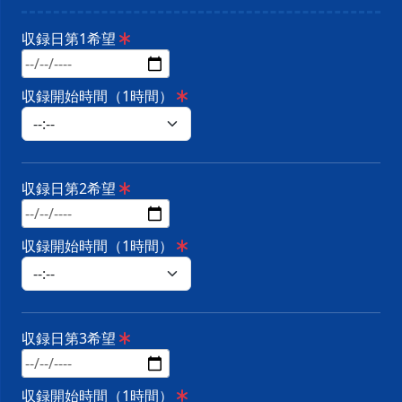
収録日第1希望
収録開始時間（1時間）
収録日第2希望
収録開始時間（1時間）
収録日第3希望
収録開始時間（1時間）