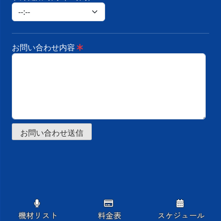
お問い合わせ内容
機材リスト
料金表
スケジュール